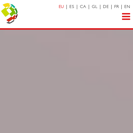
EU
|
ES
|
CA
|
GL
|
DE
|
FR
|
EN