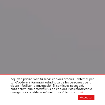
saretik@saretik.eu
Aquesta pàgina web fa servir cookies pròpies i externes per
tal d’obtenir informació estadística de les persones que la
943 33 60 13
visiten i facilitar la navegació. Si continues navegant,
considerem que acceptes l’ús de cookies. Pots modificar la
configuració o obtenir més informació fent clic
aquí
.