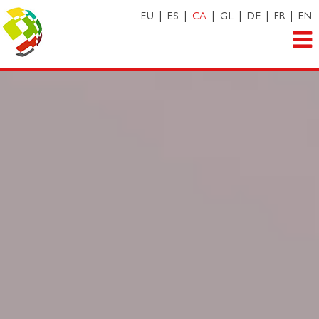
EU
|
ES
|
CA
|
GL
|
DE
|
FR
|
EN